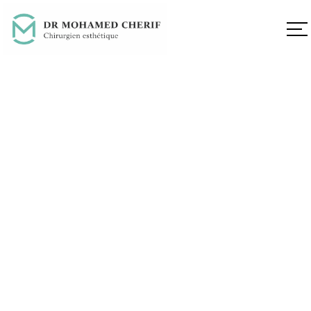
Rajeunissement
cutané au laser CO₂
à Perpignan | Dr
CHERIF
Home
Rajeunissement cutané au laser CO₂ à Perpignan |