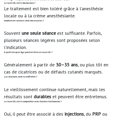
Le laser CO₂ est-il douloureux ?
Le traitement est bien toléré grâce à l’anesthésie
locale ou à la crème anesthésiante.
Combien de séances sont nécessaires ?
Souvent
une seule séance
est suffisante. Parfois,
plusieurs séances légères sont proposées selon
l’indication.
À partir de quel âge peut-on faire un laser CO₂ ?
Généralement à partir de
30–35 ans
, ou plus tôt en
cas de cicatrices ou de défauts cutanés marqués.
Les résultats sont-ils définitifs ?
Le vieillissement continue naturellement, mais les
résultats sont
durables
et peuvent être entretenus.
Le laser CO₂ est-il compatible avec d’autres traitements ?
Oui, il peut être associé à des
injections
, du
PRP
ou