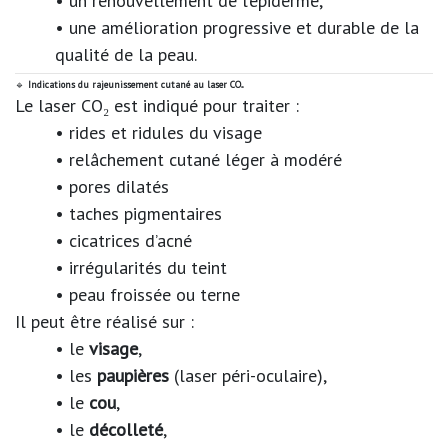
• un renouvellement de l’épiderme,
• une amélioration progressive et durable de la
qualité de la peau.
🔹
Indications du rajeunissement cutané au laser CO₂
Le laser CO₂ est indiqué pour traiter :
• rides et ridules du visage
• relâchement cutané léger à modéré
• pores dilatés
• taches pigmentaires
• cicatrices d’acné
• irrégularités du teint
• peau froissée ou terne
Il peut être réalisé sur :
• le
visage
,
• les
paupières
(laser péri-oculaire),
• le
cou
,
• le
décolleté
,